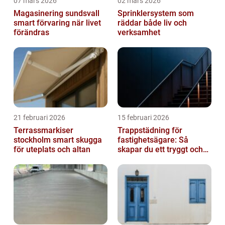
07 mars 2026
02 mars 2026
Magasinering sundsvall
Sprinklersystem som
smart förvaring när livet
räddar både liv och
förändras
verksamhet
21 februari 2026
15 februari 2026
Terrassmarkiser
Trappstädning för
stockholm smart skugga
fastighetsägare: Så
för uteplats och altan
skapar du ett tryggt och
trivsamt trapphus i
Stockholm