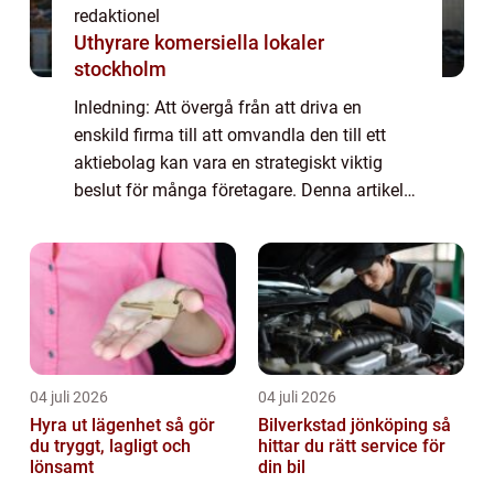
redaktionel
Uthyrare komersiella lokaler
stockholm
Inledning: Att övergå från att driva en
enskild firma till att omvandla den till ett
aktiebolag kan vara en strategiskt viktig
beslut för många företagare. Denna artikel
syftar till att ge en grundlig och utförlig
översikt över processen att ombilda ...
04 juli 2026
04 juli 2026
Hyra ut lägenhet så gör
Bilverkstad jönköping så
du tryggt, lagligt och
hittar du rätt service för
lönsamt
din bil