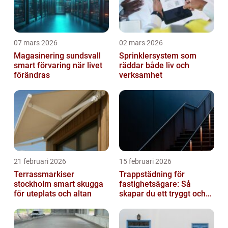
07 mars 2026
02 mars 2026
Magasinering sundsvall
Sprinklersystem som
smart förvaring när livet
räddar både liv och
förändras
verksamhet
21 februari 2026
15 februari 2026
Terrassmarkiser
Trappstädning för
stockholm smart skugga
fastighetsägare: Så
för uteplats och altan
skapar du ett tryggt och
trivsamt trapphus i
Stockholm