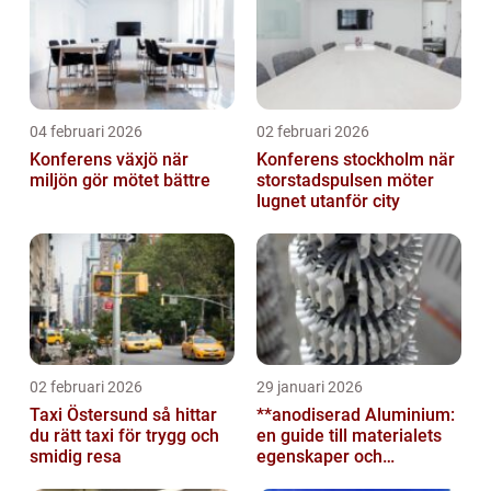
04 februari 2026
02 februari 2026
Konferens växjö när
Konferens stockholm när
miljön gör mötet bättre
storstadspulsen möter
lugnet utanför city
02 februari 2026
29 januari 2026
Taxi Östersund så hittar
**anodiserad Aluminium:
du rätt taxi för trygg och
en guide till materialets
smidig resa
egenskaper och
användningsområden**