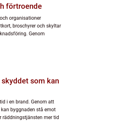
ch förtroende
r och organisationer
kort, broschyrer och skyltar
marknadsföring. Genom
id i en brand. Genom att
ärg kan byggnaden stå emot
r räddningstjänsten mer tid