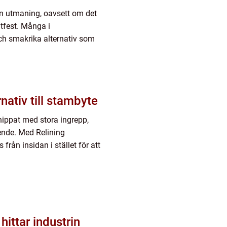
n utmaning, oavsett om det
ntfest. Många i
och smakrika alternativ som
dernt alternativ till stambyte
nippat med stora ingrepp,
ende. Med Relining
rån insidan i stället för att