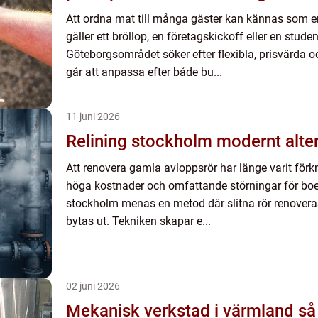
Att ordna mat till många gäster kan kännas som e
gäller ett bröllop, en företagskickoff eller en stude
Göteborgsområdet söker efter flexibla, prisvärda 
går att anpassa efter både bu...
11 juni 2026
Relining stockholm mo
Att renovera gamla avloppsrör har länge varit förk
höga kostnader och omfattande störningar för bo
stockholm menas en metod där slitna rör renoveras f
bytas ut. Tekniken skapar e...
02 juni 2026
Mekanisk verkstad i värmland så hittar industrin