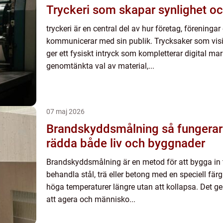
Tryckeri som skapar synlighet o
tryckeri är en central del av hur företag, föreninga
kommunicerar med sin publik. Trycksaker som visit
ger ett fysiskt intryck som kompletterar digital 
genomtänkta val av material,...
07 maj 2026
Brandskyddsmålning så fungerar skyddet som kan
rädda både liv och byggnader
Brandskyddsmålning är en metod för att bygga in t
behandla stål, trä eller betong med en speciell f
höga temperaturer längre utan att kollapsa. Det ge
att agera och människo...