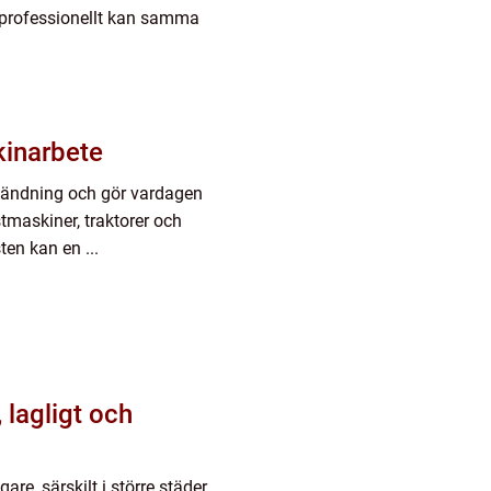
s professionellt kan samma
kinarbete
vändning och gör vardagen
tmaskiner, traktorer och
en kan en ...
are, särskilt i större städer