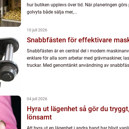
hur butiken upplevs över tid. När planeringen gör
golvyta både sälja mer,...
10 juli 2026
Snabbfästen för effektivare mas
Snabbfästen är en central del i modern maskinan
enklare för alla som arbetar med grävmaskiner, las
truckar. Med genomtänkt användning av snabbfäst
04 juli 2026
Hyra ut lägenhet så gör du tryggt, lagligt och
lönsamt
Att hyra ut en lägenhet i andra hand har blivit vanlig