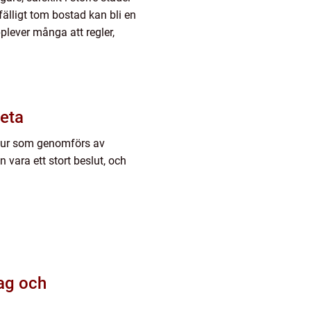
lfälligt tom bostad kan bli en
pplever många att regler,
veta
cedur som genomförs av
vara ett stort beslut, och