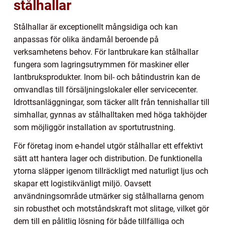
stålhallar
Stålhallar är exceptionellt mångsidiga och kan
anpassas för olika ändamål beroende på
verksamhetens behov. För lantbrukare kan stålhallar
fungera som lagringsutrymmen för maskiner eller
lantbruksprodukter. Inom bil- och båtindustrin kan de
omvandlas till försäljningslokaler eller servicecenter.
Idrottsanläggningar, som täcker allt från tennishallar till
simhallar, gynnas av stålhalltaken med höga takhöjder
som möjliggör installation av sportutrustning.
För företag inom e-handel utgör stålhallar ett effektivt
sätt att hantera lager och distribution. De funktionella
ytorna släpper igenom tillräckligt med naturligt ljus och
skapar ett logistikvänligt miljö. Oavsett
användningsområde utmärker sig stålhallarna genom
sin robusthet och motståndskraft mot slitage, vilket gör
dem till en pålitlig lösning för både tillfälliga och