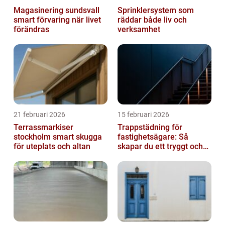
Magasinering sundsvall
Sprinklersystem som
smart förvaring när livet
räddar både liv och
förändras
verksamhet
21 februari 2026
15 februari 2026
Terrassmarkiser
Trappstädning för
stockholm smart skugga
fastighetsägare: Så
för uteplats och altan
skapar du ett tryggt och
trivsamt trapphus i
Stockholm