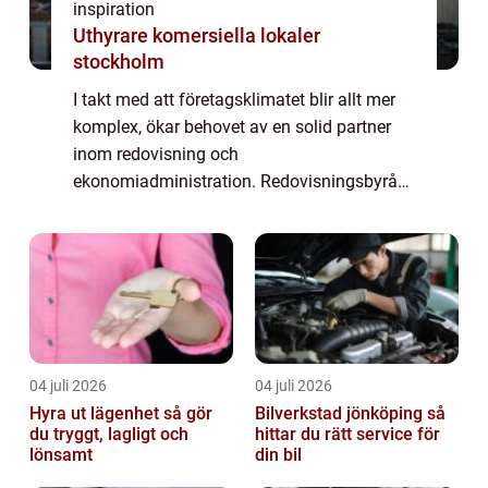
inspiration
Uthyrare komersiella lokaler
stockholm
I takt med att företagsklimatet blir allt mer
komplex, ökar behovet av en solid partner
inom redovisning och
ekonomiadministration. Redovisningsbyråer
erbjuder ovärderliga tjänster för små och
stora företag s...
04 juli 2026
04 juli 2026
Hyra ut lägenhet så gör
Bilverkstad jönköping så
du tryggt, lagligt och
hittar du rätt service för
lönsamt
din bil