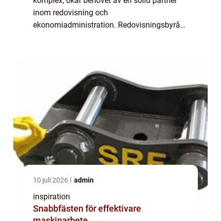
komplex, ökar behovet av en solid partner
inom redovisning och
ekonomiadministration. Redovisningsbyråer
erbjuder ovärderliga tjänster för små och
stora företag s...
10 juli 2026
admin
inspiration
Snabbfästen för effektivare
maskinarbete