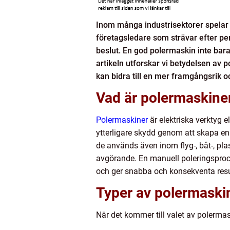
Inom många industrisektorer spelar y
företagsledare som strävar efter perf
beslut. En god polermaskin inte bara
artikeln utforskar vi betydelsen av 
kan bidra till en mer framgångsrik 
Vad är polermaskiner
Polermaskiner
är elektriska verktyg e
ytterligare skydd genom att skapa en 
de används även inom flyg-, båt-, plas
avgörande. En manuell poleringsproce
och ger snabba och konsekventa resu
Typer av polermaski
När det kommer till valet av polermas