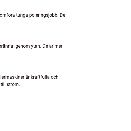
enomföra tunga poleringsjobb. De
t bränna igenom ytan. De är mer
lermaskiner är kraftfulla och
ill ström.