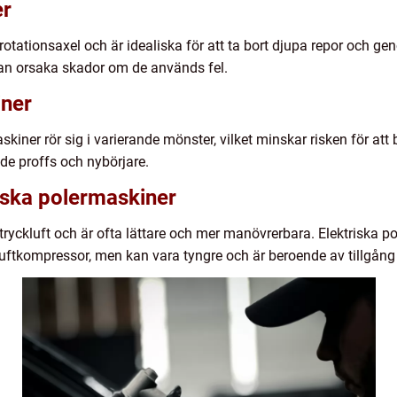
er
rotationsaxel och är idealiska för att ta bort djupa repor och g
kan orsaka skador om de används fel.
iner
askiner rör sig i varierande mönster, vilket minskar risken för at
e proffs och nybörjare.
iska polermaskiner
yckluft och är ofta lättare och mer manövrerbara. Elektriska po
uftkompressor, men kan vara tyngre och är beroende av tillgång t