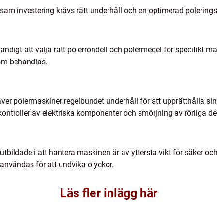
nsam investering krävs rätt underhåll och en optimerad polering
ndigt att välja rätt polerrondell och polermedel för specifikt 
som behandlas.
äver polermaskiner regelbundet underhåll för att upprätthålla si
ontroller av elektriska komponenter och smörjning av rörliga del
lutbildade i att hantera maskinen är av yttersta vikt för säker oc
 användas för att undvika olyckor.
Läs fler inlägg här