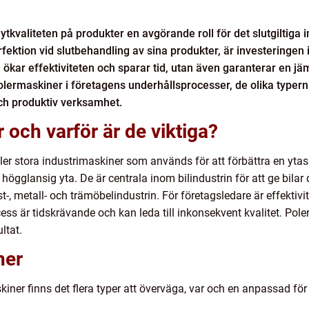
tkvaliteten på produkter en avgörande roll för det slutgiltiga i
ektion vid slutbehandling av sina produkter, är investeringen i 
 ökar effektiviteten och sparar tid, utan även garanterar en jäm
polermaskiner i företagens underhållsprocesser, de olika typern
och produktiv verksamhet.
 och varför är de viktiga?
ller stora industrimaskiner som används för att förbättra en ytas
högglansig yta. De är centrala inom bilindustrin för att ge bila
t-, metall- och trämöbelindustrin. För företagsledare är effektivi
ss är tidskrävande och kan leda till inkonsekvent kvalitet. Pol
ltat.
ner
kiner finns det flera typer att överväga, var och en anpassad för 