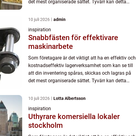
det mest organiserade sättet. Tyvärr kan detta
vara en utmaning ef...
10 juli 2026
admin
inspiration
Snabbfästen för effektivare
maskinarbete
Som företagare är det viktigt att ha en effektiv och
kostnadseffektiv lagerverksamhet som kan se till
att din inventering spåras, skickas och lagras på
det mest organiserade sättet. Tyvärr kan detta
vara en utmaning ef...
10 juli 2026
Lotta Albertsson
inspiration
Uthyrare komersiella lokaler
stockholm