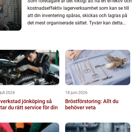
Som företagare är det viktigt att ha en effektiv och
kostnadseffektiv lagerverksamhet som kan se till
att din inventering spåras, skickas och lagras på
det mest organiserade sättet. Tyvärr kan detta
vara en utmaning ef...
juli 2026
18 juni 2026
lverkstad jönköping så
Bröstförstoring: Allt du
ttar du rätt service för din
behöver veta