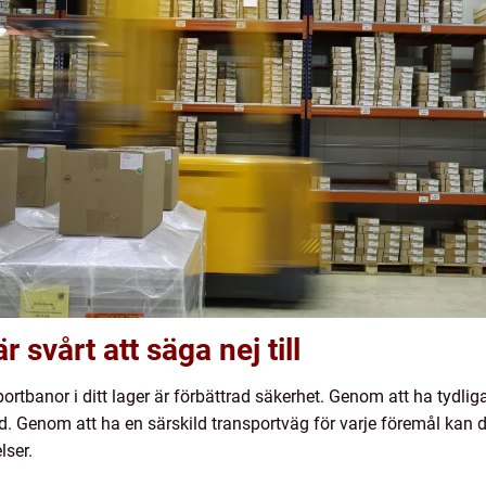
 svårt att säga nej till
ortbanor i ditt lager är förbättrad säkerhet. Genom att ha tydli
d. Genom att ha en särskild transportväg för varje föremål kan d
lser.