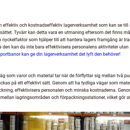
en effektiv och kostnadseffektiv lagerverksamhet som kan se till 
sättet. Tyvärr kan detta vara en utmaning eftersom det finns må
En nyckelfaktor som hjälper till att hantera lagers framgång är t
a den kan du inte bara effektivisera personalens aktiviteter uta
nsportbanor kan ge din lagerverksamhet det lyft den behöver!
 som varor och material tar när de förflyttar sig mellan två punkt
kickas på ett effektivt sätt. Genom att ha tydliga vägar som mat
ackning, effektivisera personalen och minska kostnaderna. Gen
 mellan lagringsområden och förpackningsstationer, vilket gör att