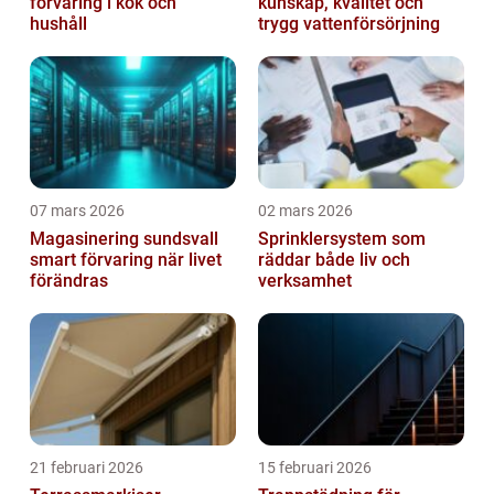
förvaring i kök och
kunskap, kvalitet och
hushåll
trygg vattenförsörjning
07 mars 2026
02 mars 2026
Magasinering sundsvall
Sprinklersystem som
smart förvaring när livet
räddar både liv och
förändras
verksamhet
21 februari 2026
15 februari 2026