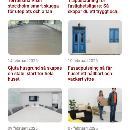
Terrassmarkiser
Trappstädning för
stockholm smart skugga
fastighetsägare: Så
för uteplats och altan
skapar du ett tryggt och
trivsamt trapphus i
Stockholm
14 februari 2026
10 februari 2026
Gjuta husgrund så skapas
Fasadputsning så får
en stabil start för hela
huset ett hållbart och
huset
vackert yttre
09 februari 2026
07 februari 2026