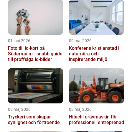
01 juni 2026
09 maj 2026
Foto till id-kort på
Konferens kristianstad i
Södermalm - snabb guide
naturnära och
till proffsiga id-bilder
inspirerande miljö
08 maj 2026
08 maj 2026
Tryckeri som skapar
Hitachi grävmaskin för
synlighet och förtroende
professionell entreprenad