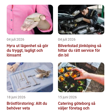
del av detta system och digitala verktyg har
b...
04 juli 2026
04 juli 2026
Hyra ut lägenhet så gör
Bilverkstad jönköping så
du tryggt, lagligt och
hittar du rätt service för
lönsamt
din bil
18 juni 2026
15 juni 2026
Bröstförstoring: Allt du
Catering göteborg så
behöver veta
väljer företag och