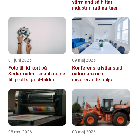
värmland så hittar
industrin rätt partner
01 juni 2026
09 maj 2026
Foto till id-kort på
Konferens kristianstad i
Södermalm - snabb guide
naturnära och
till proffsiga id-bilder
inspirerande miljö
08 maj 2026
08 maj 2026