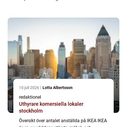
världen. Med över 400 varuhus i mer än 50
länder är företaget känt för sina prisvärda
möbler...
10 juli 2026
Lotta Albertsson
redaktionel
Uthyrare komersiella lokaler
stockholm
Översikt över antalet anställda på IKEA IKEA