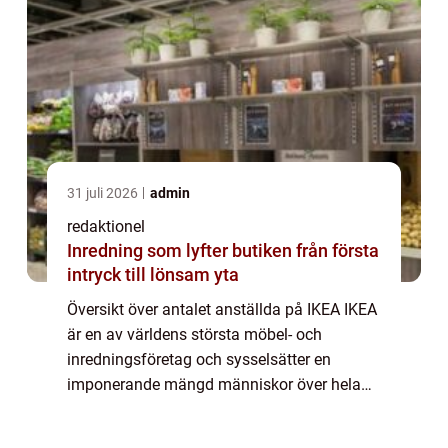
31 juli 2026
admin
redaktionel
Inredning som lyfter butiken från första
intryck till lönsam yta
Översikt över antalet anställda på IKEA IKEA
är en av världens största möbel- och
inredningsföretag och sysselsätter en
imponerande mängd människor över hela
världen. Med över 400 varuhus i mer än 50
länder är företaget känt för sina prisvärda