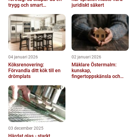
trygg och smart
juridiskt säkert
elanläggning
04 januari 2026
02 januari 2026
Köksrenovering:
Mäklare Östermalm:
Förvandla ditt kök till en
kunskap,
drömplats
fingertoppskänsla och
trygg försäljning
03 december 2025
Härdat glas - starkt,