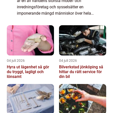
är en av världens största möbel- och
inredningsföretag och sysselsätter en
imponerande mängd människor över hela
världen. Med över 400 varuhus i mer än 50
länder är företaget känt för sina prisvärda
möbler...
04 juli 2026
04 juli 2026
Hyra ut lägenhet så gör
Bilverkstad jönköping så
du tryggt, lagligt och
hittar du rätt service för
lönsamt
din bil