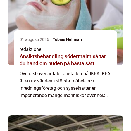
01 augusti 2026
Tobias Hellman
redaktionel
Ansiktsbehandling södermalm så tar
du hand om huden på bästa sätt
Översikt över antalet anställda på IKEA IKEA
är en av världens största möbel- och
inredningsföretag och sysselsätter en
imponerande mängd människor över hela
världen. Med över 400 varuhus i mer än 50
länder är företaget känt för sina prisvärda
möbler...