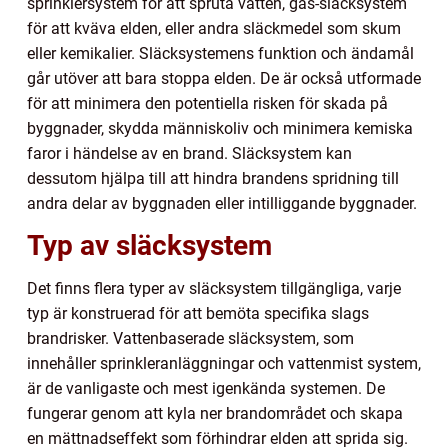
sprinklersystem för att spruta vatten, gas-släcksystem
för att kväva elden, eller andra släckmedel som skum
eller kemikalier. Släcksystemens funktion och ändamål
går utöver att bara stoppa elden. De är också utformade
för att minimera den potentiella risken för skada på
byggnader, skydda människoliv och minimera kemiska
faror i händelse av en brand. Släcksystem kan
dessutom hjälpa till att hindra brandens spridning till
andra delar av byggnaden eller intilliggande byggnader.
Typ av släcksystem
Det finns flera typer av släcksystem tillgängliga, varje
typ är konstruerad för att bemöta specifika slags
brandrisker. Vattenbaserade släcksystem, som
innehåller sprinkleranläggningar och vattenmist system,
är de vanligaste och mest igenkända systemen. De
fungerar genom att kyla ner brandområdet och skapa
en mättnadseffekt som förhindrar elden att sprida sig.