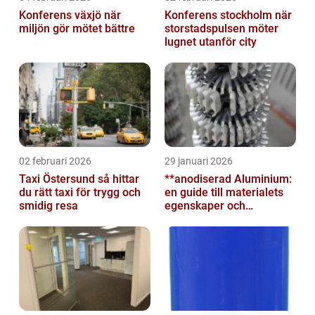
Konferens växjö när
Konferens stockholm när
miljön gör mötet bättre
storstadspulsen möter
lugnet utanför city
02 februari 2026
29 januari 2026
Taxi Östersund så hittar
**anodiserad Aluminium:
du rätt taxi för trygg och
en guide till materialets
smidig resa
egenskaper och
användningsområden**