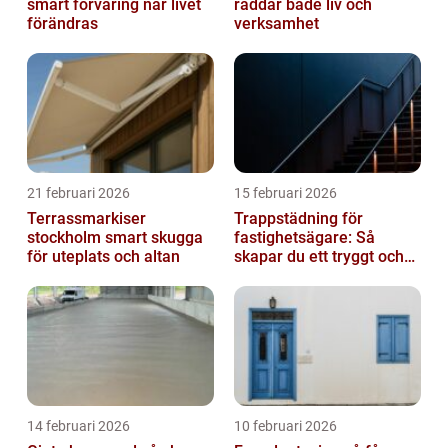
smart förvaring när livet
räddar både liv och
förändras
verksamhet
21 februari 2026
15 februari 2026
Terrassmarkiser
Trappstädning för
stockholm smart skugga
fastighetsägare: Så
för uteplats och altan
skapar du ett tryggt och
trivsamt trapphus i
Stockholm
14 februari 2026
10 februari 2026