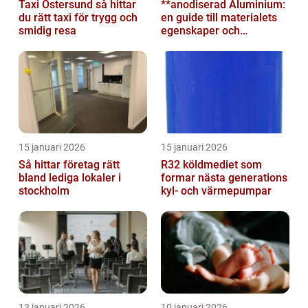
Taxi Östersund så hittar
**anodiserad Aluminium:
du rätt taxi för trygg och
en guide till materialets
smidig resa
egenskaper och
användningsområden**
15 januari 2026
15 januari 2026
Så hittar företag rätt
R32 köldmediet som
bland lediga lokaler i
formar nästa generations
stockholm
kyl- och värmepumpar
13 januari 2026
10 januari 2026