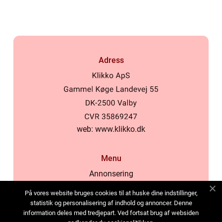
Adress
web:
www.klikko.dk
Menu
Annonsering
Om oss
På vores website bruges cookies til at huske dine indstillinger,
Cookies
statistik og personalisering af indhold og annoncer. Denne
information deles med tredjepart. Ved fortsat brug af websiden
Kontakta oss