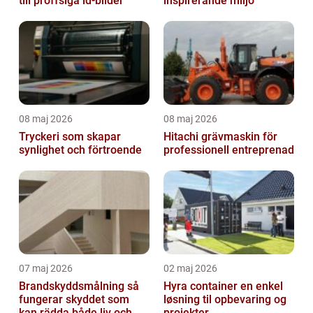
till proffsiga id-bilder
inspirerande miljö
08 maj 2026
08 maj 2026
Tryckeri som skapar
Hitachi grävmaskin för
synlighet och förtroende
professionell entreprenad
07 maj 2026
02 maj 2026
Brandskyddsmålning så
Hyra container en enkel
fungerar skyddet som
løsning til opbevaring og
kan rädda både liv och
projekter