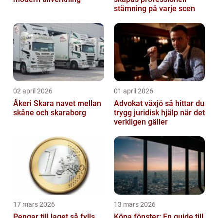
stämning på varje scen
02 april 2026
01 april 2026
Åkeri Skara navet mellan
Advokat växjö så hittar du
skåne och skaraborg
trygg juridisk hjälp när det
verkligen gäller
17 mars 2026
13 mars 2026
Pengar till laget så fylls
Köpa fönster: En guide till