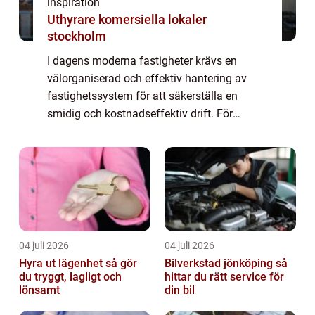
inspiration
Uthyrare komersiella lokaler
stockholm
I dagens moderna fastigheter krävs en
välorganiserad och effektiv hantering av
fastighetssystem för att säkerställa en
smidig och kostnadseffektiv drift. För
bostadsrättsföreningar är det av yttersta vikt
...
04 juli 2026
04 juli 2026
Hyra ut lägenhet så gör
Bilverkstad jönköping så
du tryggt, lagligt och
hittar du rätt service för
lönsamt
din bil