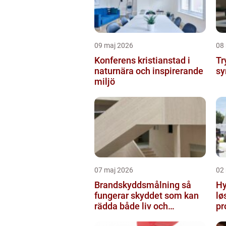
09 maj 2026
08
Konferens kristianstad i
Tr
naturnära och inspirerande
sy
miljö
07 maj 2026
02
Brandskyddsmålning så
Hyr
fungerar skyddet som kan
lø
rädda både liv och
pr
byggnader