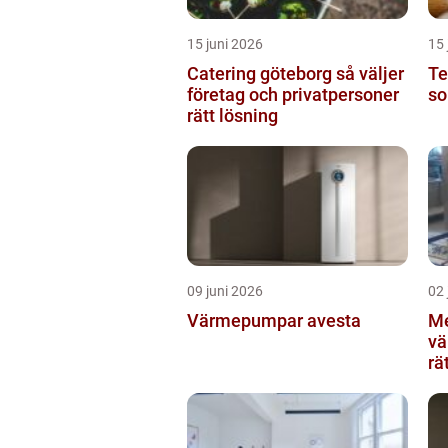
15 juni 2026
15 
Catering göteborg så väljer
Te
företag och privatpersoner
so
rätt lösning
09 juni 2026
02 
Värmepumpar avesta
Me
värmlan
rä