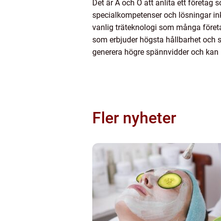
Det är A och O att anlita ett företag 
specialkompetenser och lösningar ink
vanlig träteknologi som många föret
som erbjuder högsta hållbarhet och sä
generera högre spännvidder och kan p
Fler nyheter