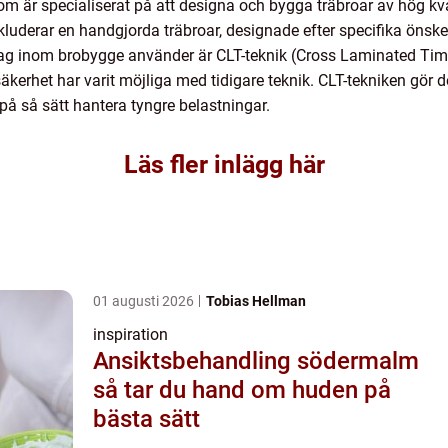
som är specialiserat på att designa och bygga träbroar av hög kva
luderar en handgjorda träbroar, designade efter specifika önsk
ag inom brobygge använder är CLT-teknik (Cross Laminated Timb
kerhet har varit möjliga med tidigare teknik. CLT-tekniken gör de
å så sätt hantera tyngre belastningar.
Läs fler inlägg här
01 augusti 2026
Tobias Hellman
inspiration
Ansiktsbehandling södermalm
så tar du hand om huden på
bästa sätt