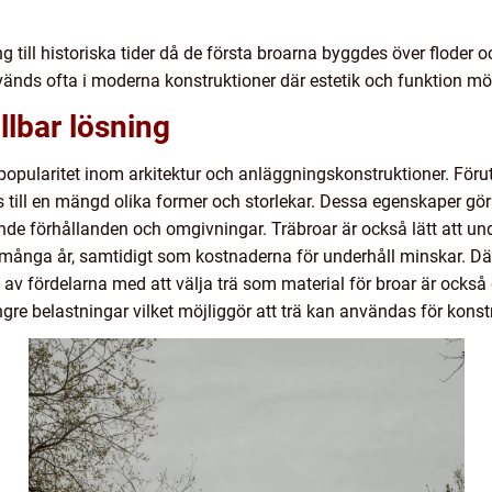
g till historiska tider då de första broarna byggdes över floder o
vänds ofta i moderna konstruktioner där estetik och funktion mö
lbar lösning
 popularitet inom arkitektur och anläggningskonstruktioner. Föru
 till en mängd olika former och storlekar. Dessa egenskaper gör d
de förhållanden och omgivningar. Träbroar är också lätt att unde
 många år, samtidigt som kostnaderna för underhåll minskar. D
 av fördelarna med att välja trä som material för broar är också
gre belastningar vilket möjliggör att trä kan användas för kons