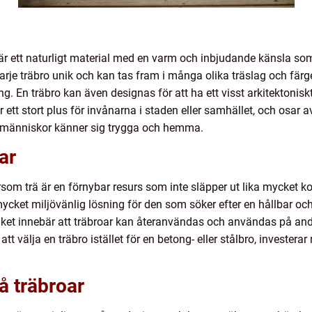
 är ett naturligt material med en varm och inbjudande känsla som
arje träbro unik och kan tas fram i många olika träslag och färge
ng. En träbro kan även designas för att ha ett visst arkitektoni
 ett stort plus för invånarna i staden eller samhället, och osar 
t människor känner sig trygga och hemma.
ar
ersom trä är en förnybar resurs som inte släpper ut lika mycket
 mycket miljövänlig lösning för den som söker efter en hållbar oc
ilket innebär att träbroar kan återanvändas och användas på andr
t välja en träbro istället för en betong- eller stålbro, investerar
på träbroar