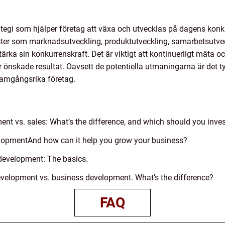
rategi som hjälper företag att växa och utvecklas på dagens ko
ster som marknadsutveckling, produktutveckling, samarbetsutvec
ärka sin konkurrenskraft. Det är viktigt att kontinuerligt mäta o
ger önskade resultat. Oavsett de potentiella utmaningarna är det t
framgångsrika företag.
ent vs. sales: What’s the difference, and which should you inves
velopmentAnd how can it help you grow your business?
 development: The basics.
evelopment vs. business development. What’s the difference?
FAQ