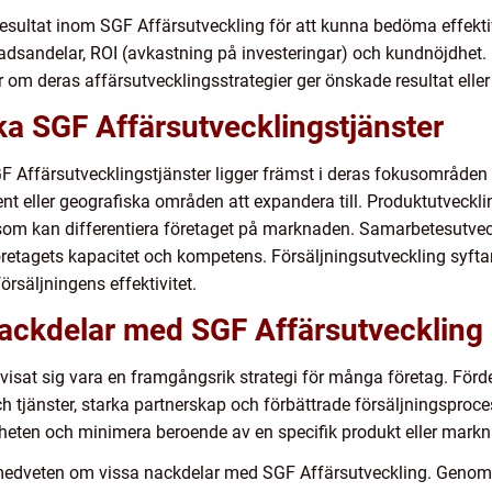
 resultat inom SGF Affärsutveckling för att kunna bedöma effekti
dsandelar, ROI (avkastning på investeringar) och kundnöjdhet.
ör om deras affärsutvecklingsstrategier ger önskade resultat ell
ika SGF Affärsutvecklingstjänster
GF Affärsutvecklingstjänster ligger främst i deras fokusområde
t eller geografiska områden att expandera till. Produktutvecklin
er som kan differentiera företaget på marknaden. Samarbetesutve
öretagets kapacitet och kompetens. Försäljningsutveckling syftar 
örsäljningens effektivitet.
nackdelar med SGF Affärsutveckling
visat sig vara en framgångsrik strategi för många företag. Förde
 tjänster, starka partnerskap och förbättrade försäljningsprocess
mheten och minimera beroende av en specifik produkt eller markn
ra medveten om vissa nackdelar med SGF Affärsutveckling. Genom