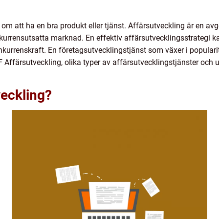
ra om att ha en bra produkt eller tjänst. Affärsutveckling är en a
urrensutsatta marknad. En effektiv affärsutvecklingsstrategi ka
urrenskraft. En företagsutvecklingstjänst som växer i populari
F Affärsutveckling, olika typer av affärsutvecklingstjänster och 
veckling?