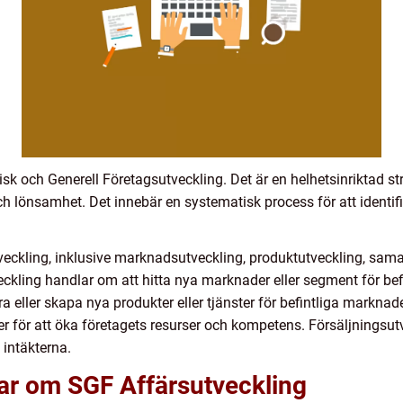
sk och Generell Företagsutveckling. Det är en helhetsinriktad stra
ch lönsamhet. Det innebär en systematisk process för att identi
tveckling, inklusive marknadsutveckling, produktutveckling, sam
kling handlar om att hitta nya marknader eller segment för befint
ra eller skapa nya produkter eller tjänster för befintliga markn
r för att öka företagets resurser och kompetens. Försäljningsut
intäkterna.
gar om SGF Affärsutveckling