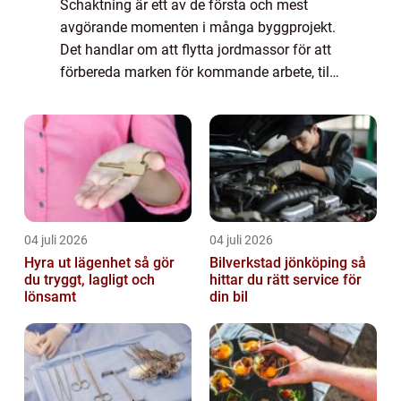
Schaktning är ett av de första och mest
avgörande momenten i många byggprojekt.
Det handlar om att flytta jordmassor för att
förbereda marken för kommande arbete, till
exempel inför byggnation av hus, väg...
04 juli 2026
04 juli 2026
Hyra ut lägenhet så gör
Bilverkstad jönköping så
du tryggt, lagligt och
hittar du rätt service för
lönsamt
din bil