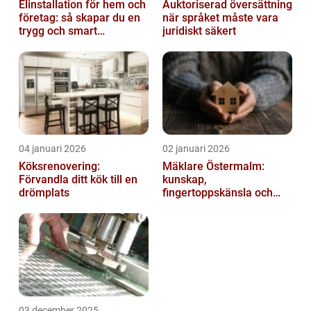
Elinstallation för hem och
Auktoriserad översättning
företag: så skapar du en
när språket måste vara
trygg och smart
juridiskt säkert
elanläggning
04 januari 2026
02 januari 2026
Köksrenovering:
Mäklare Östermalm:
Förvandla ditt kök till en
kunskap,
drömplats
fingertoppskänsla och
trygg försäljning
03 december 2025