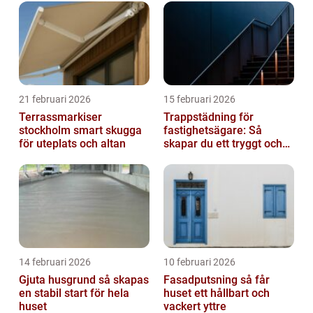
21 februari 2026
15 februari 2026
Terrassmarkiser
Trappstädning för
stockholm smart skugga
fastighetsägare: Så
för uteplats och altan
skapar du ett tryggt och
trivsamt trapphus i
Stockholm
14 februari 2026
10 februari 2026
Gjuta husgrund så skapas
Fasadputsning så får
en stabil start för hela
huset ett hållbart och
huset
vackert yttre