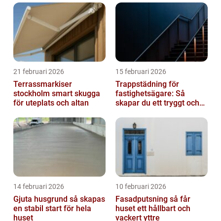
21 februari 2026
15 februari 2026
Terrassmarkiser
Trappstädning för
stockholm smart skugga
fastighetsägare: Så
för uteplats och altan
skapar du ett tryggt och
trivsamt trapphus i
Stockholm
14 februari 2026
10 februari 2026
Gjuta husgrund så skapas
Fasadputsning så får
en stabil start för hela
huset ett hållbart och
huset
vackert yttre