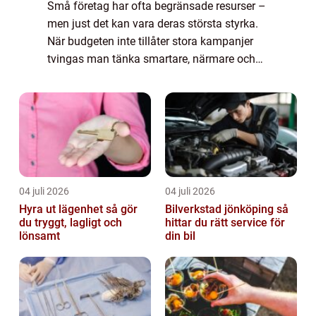
Små företag har ofta begränsade resurser –
men just det kan vara deras största styrka.
När budgeten inte tillåter stora kampanjer
tvingas man tänka smartare, närmare och
mer kreativt. Kreativ marknadsf&...
04 juli 2026
04 juli 2026
Hyra ut lägenhet så gör
Bilverkstad jönköping så
du tryggt, lagligt och
hittar du rätt service för
lönsamt
din bil