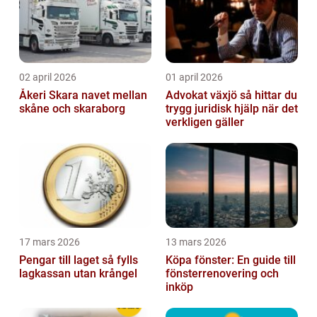
02 april 2026
01 april 2026
Åkeri Skara navet mellan
Advokat växjö så hittar du
skåne och skaraborg
trygg juridisk hjälp när det
verkligen gäller
17 mars 2026
13 mars 2026
Pengar till laget så fylls
Köpa fönster: En guide till
lagkassan utan krångel
fönsterrenovering och
inköp