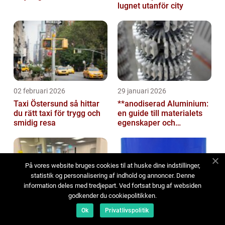
lugnet utanför city
02 februari 2026
29 januari 2026
Taxi Östersund så hittar
**anodiserad Aluminium:
du rätt taxi för trygg och
en guide till materialets
smidig resa
egenskaper och
användningsområden**
På vores website bruges cookies til at huske dine indstillinger,
statistik og personalisering af indhold og annoncer. Denne
information deles med tredjepart. Ved fortsat brug af websiden
godkender du cookiepolitikken.
15 januari 2026
15 januari 2026
Ok
Privatlivspolitik
Så hittar företag rätt
R32 köldmediet som