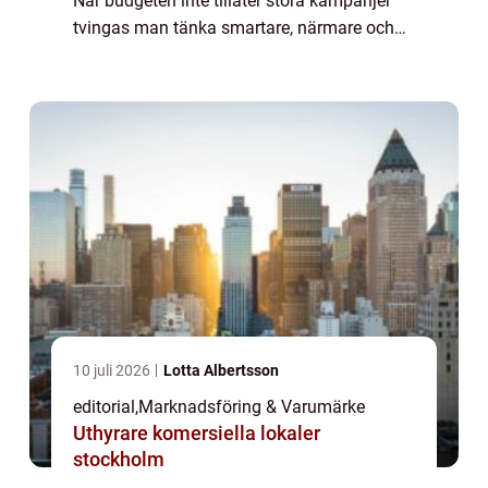
När budgeten inte tillåter stora kampanjer
tvingas man tänka smartare, närmare och
mer kreativt. Kreativ marknadsf&...
10 juli 2026
Lotta Albertsson
editorial
,
Marknadsföring & Varumärke
Uthyrare komersiella lokaler
stockholm