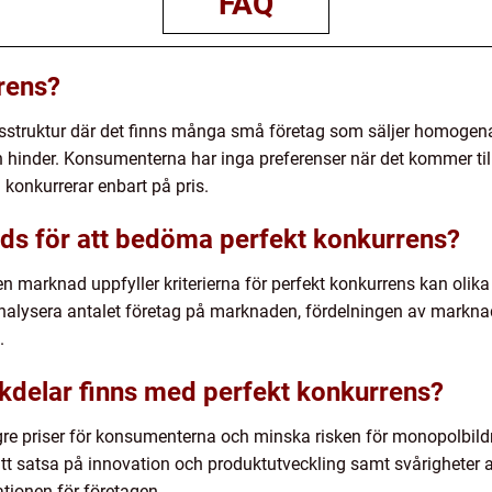
FAQ
rens?
sstruktur där det finns många små företag som säljer homogena
inder. Konsumenterna har inga preferenser när det kommer till
 konkurrerar enbart på pris.
ds för att bedöma perfekt konkurrens?
n marknad uppfyller kriterierna för perfekt konkurrens kan oli
alysera antalet företag på marknaden, fördelningen av markna
.
ckdelar finns med perfekt konkurrens?
lägre priser för konsumenterna och minska risken för monopolbil
att satsa på innovation och produktutveckling samt svårigheter a
tionen för företagen.