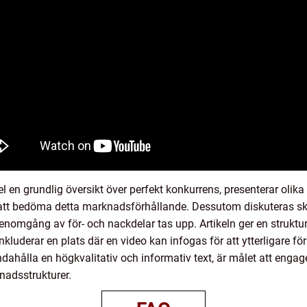
en grundlig översikt över perfekt konkurrens, presenterar olika
 att bedöma detta marknadsförhållande. Dessutom diskuteras ski
enomgång av för- och nackdelar tas upp. Artikeln ger en struktur
inkluderar en plats där en video kan infogas för att ytterligare f
andahålla en högkvalitativ och informativ text, är målet att engag
nadsstrukturer.