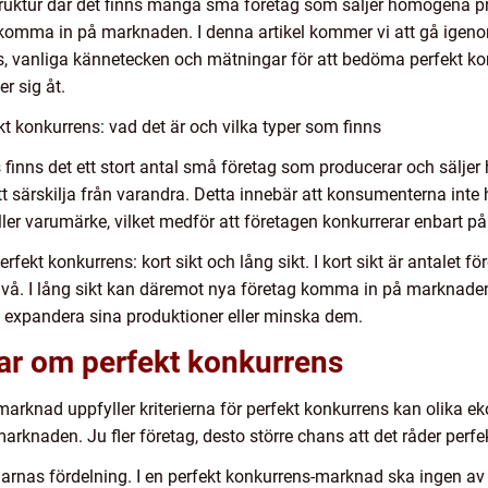
ruktur där det finns många små företag som säljer homogena pro
 komma in på marknaden. I denna artikel kommer vi att gå igenom
ns, vanliga kännetecken och mätningar för att bedöma perfekt k
er sig åt.
t konkurrens: vad det är och vilka typer som finns
 finns det ett stort antal små företag som producerar och säl
att särskilja från varandra. Detta innebär att konsumenterna inte
er varumärke, vilket medför att företagen konkurrerar enbart på 
erfekt konkurrens: kort sikt och lång sikt. I kort sikt är antalet
g nivå. I lång sikt kan däremot nya företag komma in på marknad
 expandera sina produktioner eller minska dem.
gar om perfekt konkurrens
marknad uppfyller kriterierna för perfekt konkurrens kan olika
marknaden. Ju fler företag, desto större chans att det råder perfe
rnas fördelning. I en perfekt konkurrens-marknad ska ingen a