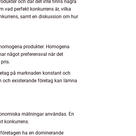
dukter och där det inte finns några
 vad perfekt konkurrens är, vilka
onkurrens, samt en diskussion om hur
jer homogena produkter. Homogena
 har något preferensval när det
pris.
 företag på marknaden konstant och
en och existerande företag kan lämna
 ekonomiska mätningar användas. En
kt konkurrens.
v företagen ha en dominerande