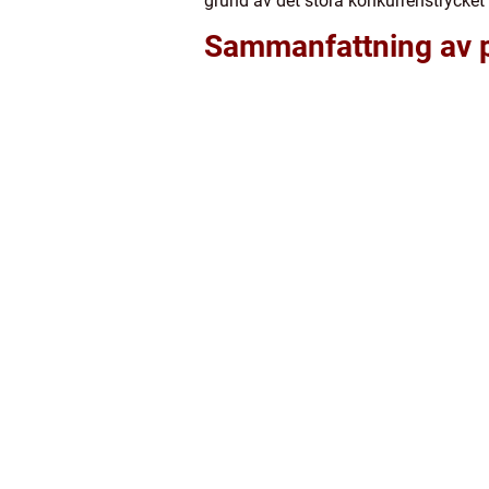
grund av det stora konkurrenstrycket 
Sammanfattning av p