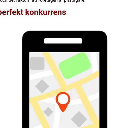
och det faktum att företagen är pristagare.
erfekt konkurrens