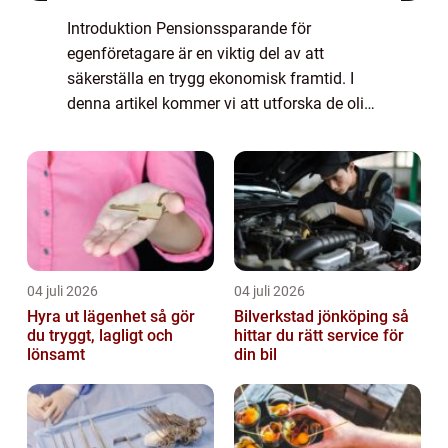
Introduktion Pensionssparande för
egenföretagare är en viktig del av att
säkerställa en trygg ekonomisk framtid. I
denna artikel kommer vi att utforska de olika
aspekterna av pensionssparande för
egenföretagare, inklusive en grundlig
översikt av ämne...
04 juli 2026
04 juli 2026
Hyra ut lägenhet så gör
Bilverkstad jönköping så
du tryggt, lagligt och
hittar du rätt service för
lönsamt
din bil