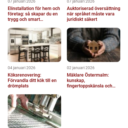
07 januari 2026
07 januari 2026
Elinstallation för hem och
Auktoriserad översättning
företag: så skapar du en
när språket måste vara
trygg och smart
juridiskt säkert
elanläggning
04 januari 2026
02 januari 2026
Köksrenovering:
Mäklare Östermalm:
Förvandla ditt kök till en
kunskap,
drömplats
fingertoppskänsla och
trygg försäljning