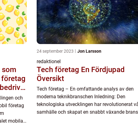
24 september 2023
Jon Larsson
redaktionel
m som
Tech företag En Fördjupad
 företag
Översikt
bedriver
Tech företag – En omfattande analys av den
moderna teknikbranschen Inledning: Den
lingen och
nom
teknologiska utvecklingen har revolutionerat vå
bil företag
samhälle och skapat en snabbt växande bran
a
om
av tech företag. Dessa företag spelar en
talet mobila
avgörande roll i dagens d...
e åren. Det