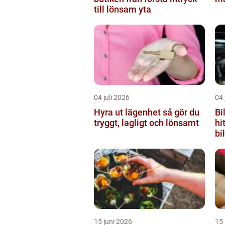
till lönsam yta
04 juli 2026
04 
Hyra ut lägenhet så gör du
Bi
tryggt, lagligt och lönsamt
hi
bil
15 juni 2026
15 