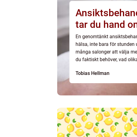
Ansiktsbehand
tar du hand o
En genomtänkt ansiktsbehand
hälsa, inte bara för stunden
många salonger att välja mell
du faktiskt behöver, vad oli
du jämför alternativ. Den som
Tobias Hellman