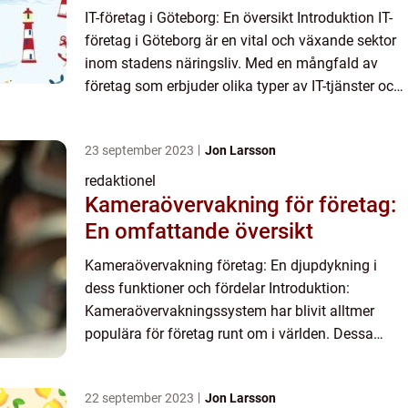
IT-företag i Göteborg: En översikt Introduktion IT-
företag i Göteborg är en vital och växande sektor
inom stadens näringsliv. Med en mångfald av
företag som erbjuder olika typer av IT-tjänster och
produkter, spelar de en avgörande roll för både
den l...
23 september 2023
Jon Larsson
redaktionel
Kameraövervakning för företag:
En omfattande översikt
Kameraövervakning företag: En djupdykning i
dess funktioner och fördelar Introduktion:
Kameraövervakningssystem har blivit alltmer
populära för företag runt om i världen. Dessa
system erbjuder en mängd olika funktioner och
fördelar som kan hjälpa för...
22 september 2023
Jon Larsson