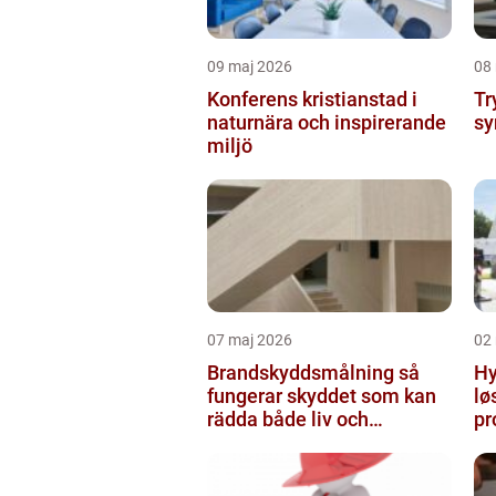
09 maj 2026
08
Konferens kristianstad i
Tr
naturnära och inspirerande
sy
miljö
07 maj 2026
02
Brandskyddsmålning så
Hyr
fungerar skyddet som kan
lø
rädda både liv och
pr
byggnader