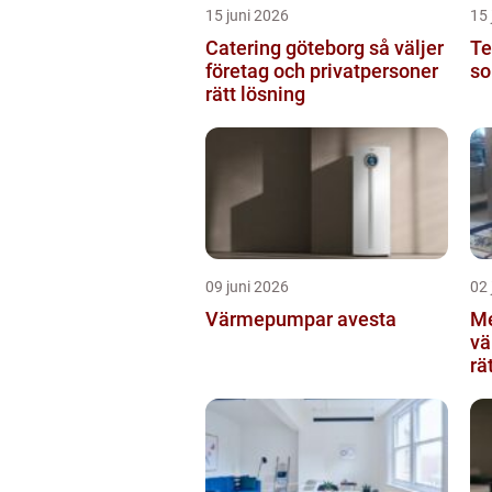
15 juni 2026
15 
Catering göteborg så väljer
Te
företag och privatpersoner
so
rätt lösning
09 juni 2026
02 
Värmepumpar avesta
Me
värmlan
rä