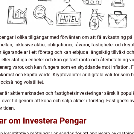
engar i olika tillgångar med förväntan om att få avkastning på dit
mellan, inklusive aktier, obligationer, råvaror, fastigheter och kry
är ägarandelar i ett företag och kan erbjuda långsiktig tillväxt oc
eller statliga enheter och kan ge fast ränta och återbetalning v
 energivaror, och kan fungera som en skyddande mot inflation. F
 inkomst och kapitalvärde. Kryptovalutor är digitala valutor som
också hög volatilitet.
gar är aktiemarknaden och fastighetsinvesteringar särskilt popu
ng över tid genom att köpa och sälja aktier i företag. Fastighets
r tiden.
gar om Investera Pengar
an kvantitativa mätningar användas för att analysera avkastnin