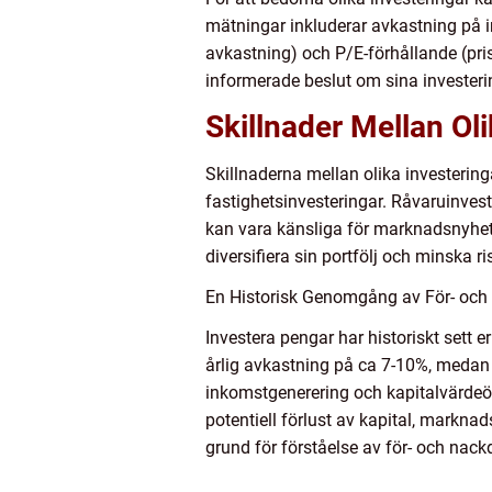
mätningar inkluderar avkastning på inv
avkastning) och P/E-förhållande (pris
informerade beslut om sina investeri
Skillnader Mellan Ol
Skillnaderna mellan olika investering
fastighetsinvesteringar. Råvaruinves
kan vara känsliga för marknadsnyheter
diversifiera sin portfölj och minska ri
En Historisk Genomgång av För- och
Investera pengar har historiskt sett er
årlig avkastning på ca 7-10%, medan o
inkomstgenerering och kapitalvärdeök
potentiell förlust av kapital, marknad
grund för förståelse av för- och nack