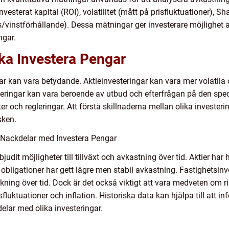
esterat kapital (ROI), volatilitet (mått på prisfluktuationer), Sh
/vinstförhållande). Dessa mätningar ger investerare möjlighet at
ngar.
ika Investera Pengar
ar kan vara betydande. Aktieinvesteringar kan vara mer volatila o
teringar kan vara beroende av utbud och efterfrågan på den spe
 och regleringar. Att förstå skillnaderna mellan olika investering
sken.
 Nackdelar med Investera Pengar
bjudit möjligheter till tillväxt och avkastning över tid. Aktier har
bligationer har gett lägre men stabil avkastning. Fastighetsinve
ning över tid. Dock är det också viktigt att vara medveten om ri
sfluktuationer och inflation. Historiska data kan hjälpa till att 
delar med olika investeringar.