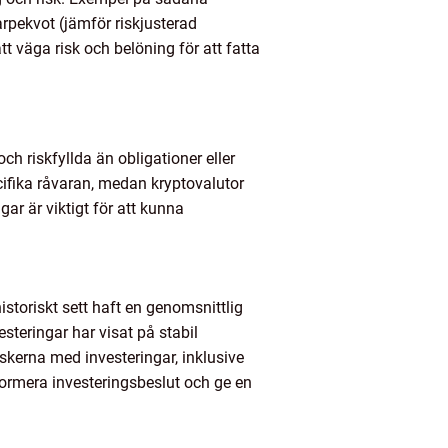
arpekvot (jämför riskjusterad
t väga risk och belöning för att fatta
ch riskfyllda än obligationer eller
cifika råvaran, medan kryptovalutor
ar är viktigt för att kunna
 historiskt sett haft en genomsnittlig
steringar har visat på stabil
skerna med investeringar, inklusive
informera investeringsbeslut och ge en