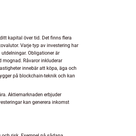
t kapital över tid. Det finns flera
ptovalutor. Varje typ av investering har
h utdelningar. Obligationer är
id mognad. Råvaror inkluderar
astigheter innebär att köpa, äga och
 bygger på blockchain-teknik och kan
lära. Aktiemarknaden erbjuder
investeringar kan generera inkomst
g och risk. Exempel på sådana