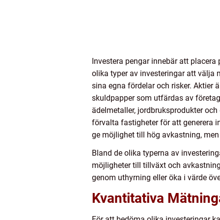
Investera pengar innebär att placera p
olika typer av investeringar att välja 
sina egna fördelar och risker. Aktier 
skuldpapper som utfärdas av företag 
ädelmetaller, jordbruksprodukter och
förvalta fastigheter för att generera
ge möjlighet till hög avkastning, men 
Bland de olika typerna av investerin
möjligheter till tillväxt och avkastni
genom uthyrning eller öka i värde öve
Kvantitativa Mätnin
För att bedöma olika investeringar k