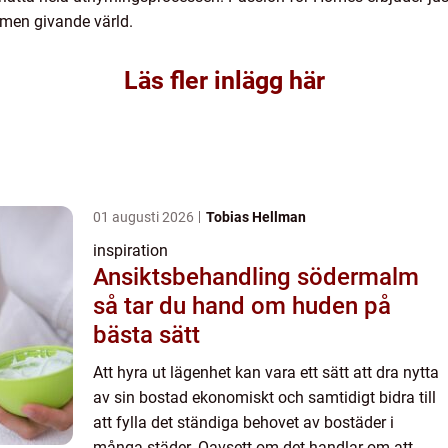
men givande värld.
Läs fler inlägg här
01 augusti 2026
Tobias Hellman
inspiration
Ansiktsbehandling södermalm
så tar du hand om huden på
bästa sätt
Att hyra ut lägenhet kan vara ett sätt att dra nytta
av sin bostad ekonomiskt och samtidigt bidra till
att fylla det ständiga behovet av bostäder i
många städer. Oavsett om det handlar om att