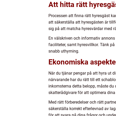
Att hitta rätt hyresgä
Processen att finna rätt hyresgäst 
att säkerställa att hyresgästen är til
sig på att matcha hyresvärdar med rä
En välskriven och informativ annons är
faciliteter, samt hyresvillkor. Tänk p
snabb uthyrning.
Ekonomiska aspekter
När du tjänar pengar på att hyra ut di
närvarande har du rätt till ett schab
inkomsterna detta belopp, måste du de
skatterådgivare för att optimera dina
Med rätt förberedelser och rätt partn
säkerställa korrekt efterlevnad av laga
för att svara på dina frågor och und