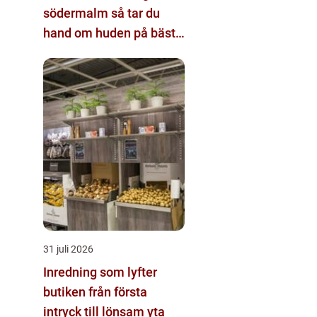
södermalm så tar du
hand om huden på bästa
sätt
31 juli 2026
Inredning som lyfter
butiken från första
intryck till lönsam yta