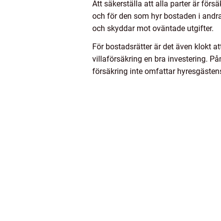
Att säkerställa att alla parter är för
och för den som hyr bostaden i andra
och skyddar mot oväntade utgifter.
För bostadsrätter är det även klokt a
villaförsäkring en bra investering. 
försäkring inte omfattar hyresgästens 