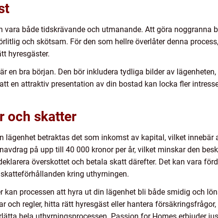
st
kan vara både tidskrävande och utmanande. Att göra noggranna b
lförlitlig och skötsam. För den som hellre överlåter denna process
tt hyresgäster.
 en bra början. Den bör inkludera tydliga bilder av lägenheten, d
å att en attraktiv presentation av din bostad kan locka fler intre
 och skatter
n lägenhet betraktas det som inkomst av kapital, vilket innebär a
lonavdrag på upp till 40 000 kronor per år, vilket minskar den be
klarera överskottet och betala skatt därefter. Det kan vara förd
 skatteförhållanden kring uthyrningen.
er kan processen att hyra ut din lägenhet bli både smidig och lö
r och regler, hitta rätt hyresgäst eller hantera försäkringsfrågor, 
erlätta hela uthyrningsprocessen. Passion for Homes erbjuder ju