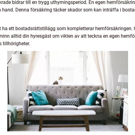
säkrade bidrar till en trygg uthyrningsperiod. En egen hemförsäkr
 hand. Denna försäkring täcker skador som kan inträffa i bosta
tt ha ett bostadsrättstillägg som kompletterar hemförsäkringen. 
Påminn alltid din hyresgäst om vikten av att teckna en egen hemf
tillhörigheter.