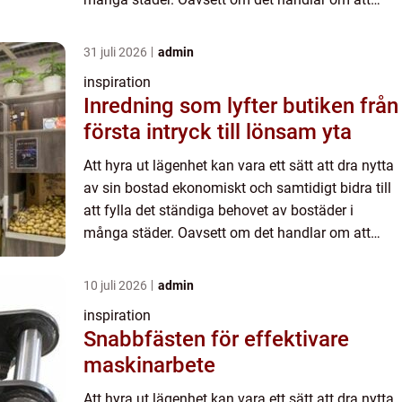
hyra ut under en tidsperiod...
31 juli 2026
admin
inspiration
Inredning som lyfter butiken från
första intryck till lönsam yta
Att hyra ut lägenhet kan vara ett sätt att dra nytta
av sin bostad ekonomiskt och samtidigt bidra till
att fylla det ständiga behovet av bostäder i
många städer. Oavsett om det handlar om att
hyra ut under en tidsperiod...
10 juli 2026
admin
inspiration
Snabbfästen för effektivare
maskinarbete
Att hyra ut lägenhet kan vara ett sätt att dra nytta