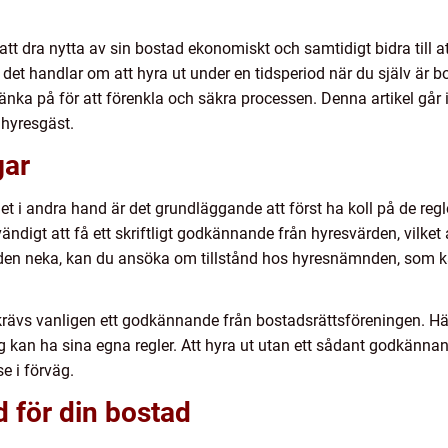
 att dra nytta av sin bostad ekonomiskt och samtidigt bidra till a
et handlar om att hyra ut under en tidsperiod när du själv är bor
 tänka på för att förenkla och säkra processen. Denna artikel går
t hyresgäst.
gar
t i andra hand är det grundläggande att först ha koll på de reg
digt att få ett skriftligt godkännande från hyresvärden, vilket a
värden neka, kan du ansöka om tillstånd hos hyresnämnden, som k
rävs vanligen ett godkännande från bostadsrättsföreningen. Här 
 kan ha sina egna regler. Att hyra ut utan ett sådant godkännande
e i förväg.
 för din bostad