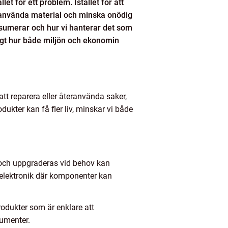
et för ett problem. Istället för att
eranvända material och minska onödig
onsumerar och hur vi hanterar det som
ligt hur både miljön och ekonomin
att reparera eller återanvända saker,
ukter kan få fler liv, minskar vi både
tt och uppgraderas vid behov kan
r elektronik där komponenter kan
rodukter som är enklare att
sumenter.