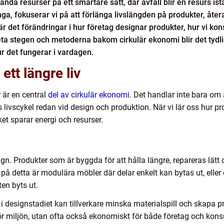
a resurser på ett smartare sätt, där avfall blir en resurs iställ
a, fokuserar vi på att förlänga livslängden på produkter, åt
är det förändringar i hur företag designar produkter, hur vi k
reta stegen och metoderna bakom cirkulär ekonomi blir det tyd
ur det fungerar i vardagen.
ett längre liv
 är en central
del av cirkulär ekonomi
. Det handlar inte bara om 
livscykel redan vid design och produktion. När vi lär oss hur prod
ket sparar energi och resurser.
sign. Produkter som är byggda för att hålla längre, repareras lä
l på detta är modulära möbler där delar enkelt kan bytas ut, elle
ten byts ut.
 designstadiet kan tillverkare minska materialspill och skapa p
för miljön, utan ofta också ekonomiskt för både företag och kon