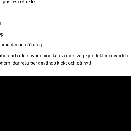
 positiva effekter:
r
pp
sumenter och företag
tion och återanvändning kan vi göra varje produkt mer värdefull 
konomi där resurser används klokt och på nytt.