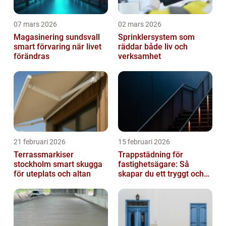
07 mars 2026
02 mars 2026
Magasinering sundsvall
Sprinklersystem som
smart förvaring när livet
räddar både liv och
förändras
verksamhet
21 februari 2026
15 februari 2026
Terrassmarkiser
Trappstädning för
stockholm smart skugga
fastighetsägare: Så
för uteplats och altan
skapar du ett tryggt och
trivsamt trapphus i
Stockholm