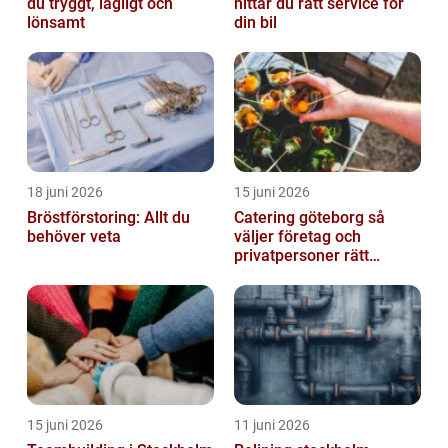
du tryggt, lagligt och
hittar du rätt service för
lönsamt
din bil
18 juni 2026
15 juni 2026
Bröstförstoring: Allt du
Catering göteborg så
behöver veta
väljer företag och
privatpersoner rätt
lösning
15 juni 2026
11 juni 2026