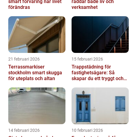
smart förvaring när livet
räddar både liv och
förändras
verksamhet
21 februari 2026
15 februari 2026
Terrassmarkiser
Trappstädning för
stockholm smart skugga
fastighetsägare: Så
för uteplats och altan
skapar du ett tryggt och
trivsamt trapphus i
Stockholm
14 februari 2026
10 februari 2026