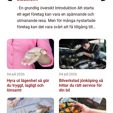
: En grundlig översikt Introduktion Att starta
ett eget företag kan vara en spännande och
utmanande resa. Men för många nystartade
företag kan det vara svårt att få tillgång till
den kapital som behövs för att komma
igång. Här kommer företagslån för ...
04 juli 2026
04 juli 2026
Hyra ut lägenhet så gör
Bilverkstad jönköping så
du tryggt, lagligt och
hittar du rätt service för
lönsamt
din bil