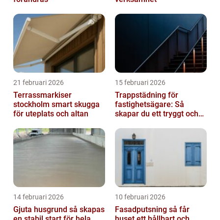
21 februari 2026
15 februari 2026
Terrassmarkiser
Trappstädning för
stockholm smart skugga
fastighetsägare: Så
för uteplats och altan
skapar du ett tryggt och
trivsamt trapphus i
Stockholm
14 februari 2026
10 februari 2026
Gjuta husgrund så skapas
Fasadputsning så får
en stabil start för hela
huset ett hållbart och