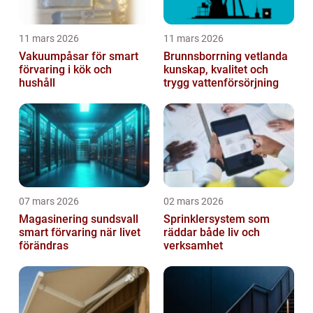
11 mars 2026
11 mars 2026
Vakuumpåsar för smart
Brunnsborrning vetlanda
förvaring i kök och
kunskap, kvalitet och
hushåll
trygg vattenförsörjning
07 mars 2026
02 mars 2026
Magasinering sundsvall
Sprinklersystem som
smart förvaring när livet
räddar både liv och
förändras
verksamhet