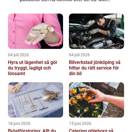
vad innebär det verkligen att vara
egenföretagare? Vilka olika typer av
egenföretaga...
04 juli 2026
04 juli 2026
Hyra ut lägenhet så gör
Bilverkstad jönköping så
du tryggt, lagligt och
hittar du rätt service för
lönsamt
din bil
18 juni 2026
15 juni 2026
Bröstförstoring: Allt du
Catering göteborg så