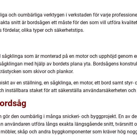
ga och oumbärliga verktygen i verkstaden för varje professione
ta snitt är bordsågen ett måste för den som vill utföra kvalite
 fördelar, olika typer och säkerhetstips.
d sågklinga som är monterad på en motor och upphöjd genom en 
sågklingan med hjälp av bordets plana yta. Bordsågens konstrukt
 trästycken som skivor och plankor.
kt av en ställning, en sågklinga, en motor, ett bord samt styr-
 inställbara staket för att säkerställa användarsäkerheten och f
Bordsåg
m gör den oumbärlig i många snickeri- och byggprojekt. En av de
n användaren utföra långs exakta längsgående snitt, tvärsnitt oc
 av möbler, skåp och andra byggkomponenter som kräver hög nog