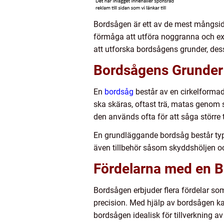
Bordsågen är ett av de mest mångsidi
förmåga att utföra noggranna och exak
att utforska bordsågens grunder, dess
Bordsågens Grunder
En
bordsåg
består av en cirkelforma
ska skäras, oftast trä, matas genom 
den används ofta för att såga större
En grundläggande bordsåg består typis
även tillbehör såsom skyddshöljen och
Fördelarna med en 
Bordsågen erbjuder flera fördelar so
precision. Med hjälp av bordsågen ka
bordsågen idealisk för tillverkning