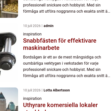
professionell snickare och hobbyist. Med sin
förmåga att utföra noggranna och exakta snitt är
bordsågen ett m...
10 juli 2026
admin
inspiration
Snabbfästen för effektivare
maskinarbete
Bordsågen är ett av de mest mångsidiga och
oumbärliga verktygen i verkstaden för varje
professionell snickare och hobbyist. Med sin
förmåga att utföra noggranna och exakta snitt är
bordsågen ett m...
10 juli 2026
Lotta Albertsson
inspiration
Uthyrare komersiella lokaler