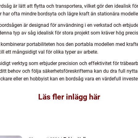
åg är lätt att flytta och transportera, vilket gör den idealisk f
ar har ofta mindre bordsyta och lägre kraft än stationära modelle
ordsågen är designad för användning i en verkstad och erbjuder s
 denna typ av såg idealisk för stora projekt som kräver hög prec
kombinerar portabiliteten hos den portabla modellen med krafte
ll ett mångsidigt val för olika typer av arbete.
idigt verktyg som erbjuder precision och effektivitet för träbea
 ditt behov och följa säkerhetsföreskrifterna kan du dra full nytt
ckare eller en hobbyist kan en bordsåg vara en värdefull invester
Läs fler inlägg här