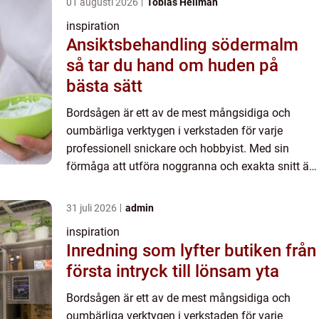
01 augusti 2026
Tobias Hellman
inspiration
Ansiktsbehandling södermalm
så tar du hand om huden på
bästa sätt
Bordsågen är ett av de mest mångsidiga och
oumbärliga verktygen i verkstaden för varje
professionell snickare och hobbyist. Med sin
förmåga att utföra noggranna och exakta snitt är
bordsågen ett m...
31 juli 2026
admin
inspiration
Inredning som lyfter butiken från
första intryck till lönsam yta
Bordsågen är ett av de mest mångsidiga och
oumbärliga verktygen i verkstaden för varje