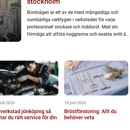
stockholm
Bordsågen är ett av de mest mångsidiga och
oumbärliga verktygen i verkstaden för varje
professionell snickare och hobbyist. Med sin
förmåga att utföra noggranna och exakta snitt är
bordsågen ett m...
juli 2026
18 juni 2026
lverkstad jönköping så
Bröstförstoring: Allt du
ttar du rätt service för din
behöver veta