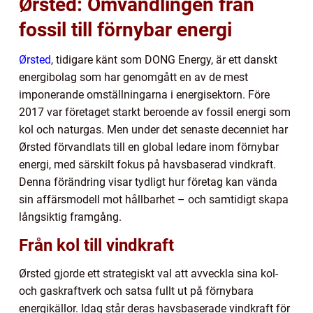
Ørsted: Omvandlingen från
fossil till förnybar energi
Ørsted
, tidigare känt som DONG Energy, är ett danskt
energibolag som har genomgått en av de mest
imponerande omställningarna i energisektorn. Före
2017 var företaget starkt beroende av fossil energi som
kol och naturgas. Men under det senaste decenniet har
Ørsted förvandlats till en global ledare inom förnybar
energi, med särskilt fokus på havsbaserad vindkraft.
Denna förändring visar tydligt hur företag kan vända
sin affärsmodell mot hållbarhet – och samtidigt skapa
långsiktig framgång.
Från kol till vindkraft
Ørsted gjorde ett strategiskt val att avveckla sina kol-
och gaskraftverk och satsa fullt ut på förnybara
energikällor. Idag står deras havsbaserade vindkraft för