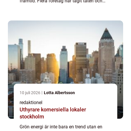
framtid. Flera företag har tagit täten och
visar hur innovation och ansvarstagande
gå...
10 juli 2026
Lotta Albertsson
redaktionel
Uthyrare komersiella lokaler
stockholm
Grön energi är inte bara en trend utan en