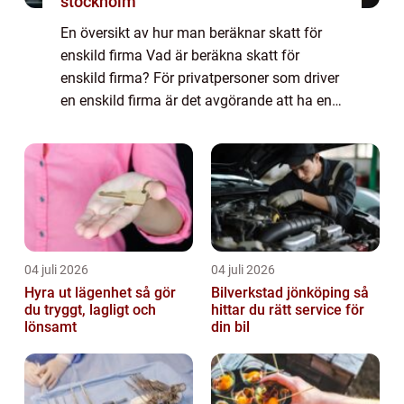
stockholm
En översikt av hur man beräknar skatt för
enskild firma Vad är beräkna skatt för
enskild firma? För privatpersoner som driver
en enskild firma är det avgörande att ha en
grundläggande förståelse för hur man
beräknar skatt för sin verksamhet.
Beräknin...
04 juli 2026
04 juli 2026
Hyra ut lägenhet så gör
Bilverkstad jönköping så
du tryggt, lagligt och
hittar du rätt service för
lönsamt
din bil