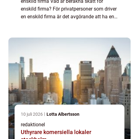
enskild firma Vad är beräkna skatt för
enskild firma? För privatpersoner som driver
en enskild firma är det avgörande att ha en
grundläggande förståelse för hur man
beräknar skatt för sin verksamhet.
Beräknin...
10 juli 2026
Lotta Albertsson
redaktionel
Uthyrare komersiella lokaler