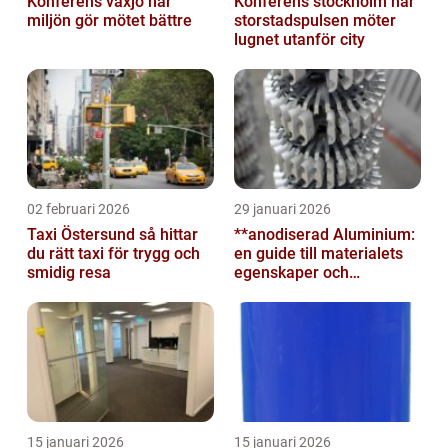
Konferens växjö när
Konferens stockholm när
miljön gör mötet bättre
storstadspulsen möter
lugnet utanför city
02 februari 2026
29 januari 2026
Taxi Östersund så hittar
**anodiserad Aluminium:
du rätt taxi för trygg och
en guide till materialets
smidig resa
egenskaper och
användningsområden**
15 januari 2026
15 januari 2026