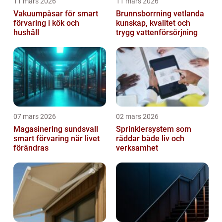
11 mars 2026
11 mars 2026
Vakuumpåsar för smart
Brunnsborrning vetlanda
förvaring i kök och
kunskap, kvalitet och
hushåll
trygg vattenförsörjning
07 mars 2026
02 mars 2026
Magasinering sundsvall
Sprinklersystem som
smart förvaring när livet
räddar både liv och
förändras
verksamhet