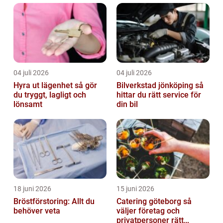
andra företag. Det är en av de mest p...
04 juli 2026
04 juli 2026
Hyra ut lägenhet så gör
Bilverkstad jönköping så
du tryggt, lagligt och
hittar du rätt service för
lönsamt
din bil
18 juni 2026
15 juni 2026
Bröstförstoring: Allt du
Catering göteborg så
behöver veta
väljer företag och
privatpersoner rätt