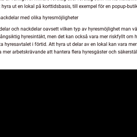
hyra ut en lokal på korttidsbasis, till exempel för en popup-butik el
nackdelar med olika hyresmöjligheter
ördelar och nackdelar oavsett vilken typ av hyresmöjlighet man välje
långsiktig hyresintäkt, men det kan också vara mer riskfyllt om
uta hyresavtalet i förtid. Att hyra ut delar av en lokal kan vara m
mer arbetskrävande att hantera flera hyresgäster och säkerställa