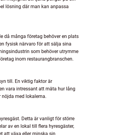
xibel lösning där man kan anpassa
gade då många företag behöver en plats
n fysisk närvaro för att sälja sina
verkningsindustrin som behöver utrymme
ll företag inom restaurangbranschen.
n till. En viktig faktor är
en vara intressant att mäta hur lång
är nöjda med lokalerna.
 hyresgäst. Detta är vanligt för större
 av en lokal till flera hyresgäster,
tet att växa eller minska sin