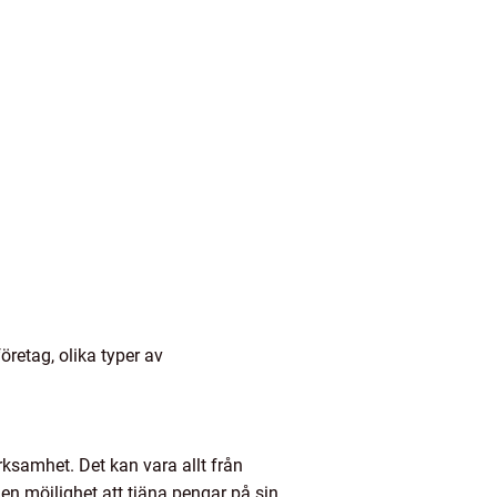
öretag, olika typer av
erksamhet. Det kan vara allt från
 en möjlighet att tjäna pengar på sin