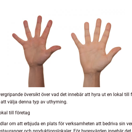
rgripande översikt över vad det innebär att hyra ut en lokal till f
att välja denna typ av uthyrning.
kal till företag
handlar om att erbjuda en plats för verksamheten att bedriva sin v
 restauranger och produktionslokaler. För hyresvärden innebär det