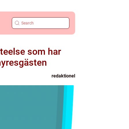
reteelse som har
hyresgästen
redaktionel