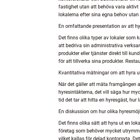
fastighet utan att behöva vara aktiv
lokalerna efter sina egna behov utan
En omfattande presentation av att hyra
Det finns olika typer av lokaler som 
att bedriva sin administrativa verksa
produkter eller tjänster direkt till 
för att tillverka sina produkter. Res
Kvantitativa mätningar om att hyra ut 
När det gäller att mäta framgången av a
hyresintäkterna, det vill säga hur my
tid det tar att hitta en hyresgäst, h
En diskussion om hur olika hyresmöjli
Det finns olika sätt att hyra ut en loka
företag som behöver mycket utrymme fö
vilket kallas för delad kontorsyta. Det