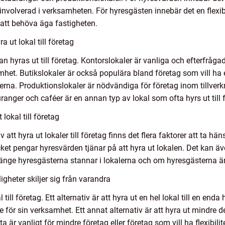
t involverad i verksamheten. För hyresgästen innebär det en fle
 att behöva äga fastigheten.
 ut lokal till företag
kan hyras ut till företag. Kontorslokaler är vanliga och efterfrå
mhet. Butikslokaler är också populära bland företag som vill ha e
kunderna. Produktionslokaler är nödvändiga för företag inom till
tauranger och caféer är en annan typ av lokal som ofta hyrs ut ti
lokal till företag
tt hyra ut lokaler till företag finns det flera faktorer att ta hänsy
cket pengar hyresvärden tjänar på att hyra ut lokalen. Det kan äv
ur länge hyresgästerna stannar i lokalerna och om hyresgästerna 
gheter skiljer sig från varandra
l till företag. Ett alternativ är att hyra ut en hel lokal till en enda
r sin verksamhet. Ett annat alternativ är att hyra ut mindre delar
ta är vanligt för mindre företag eller företag som vill ha flexibili