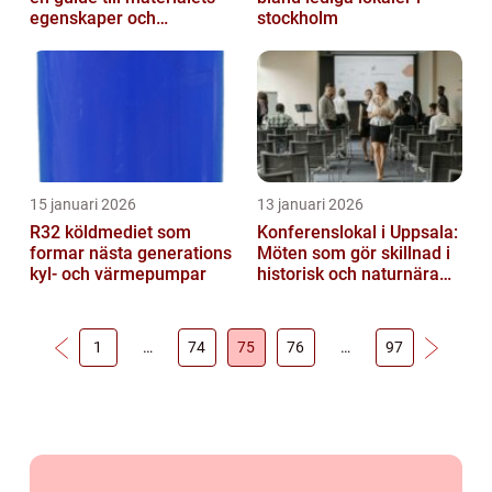
egenskaper och
stockholm
användningsområden**
15 januari 2026
13 januari 2026
R32 köldmediet som
Konferenslokal i Uppsala:
formar nästa generations
Möten som gör skillnad i
kyl- och värmepumpar
historisk och naturnära
miljö
1
…
74
75
76
…
97