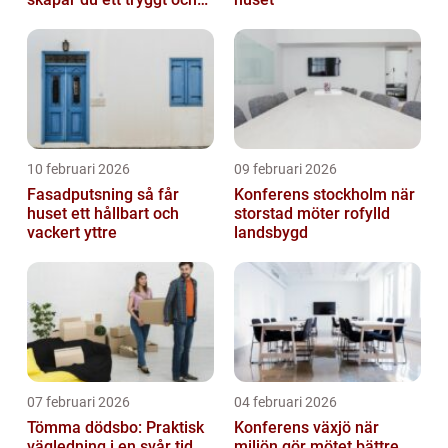
trivsamt trapphus i
Stockholm
10 februari 2026
09 februari 2026
Fasadputsning så får
Konferens stockholm när
huset ett hållbart och
storstad möter rofylld
vackert yttre
landsbygd
07 februari 2026
04 februari 2026
Tömma dödsbo: Praktisk
Konferens växjö när
vägledning i en svår tid
miljön gör mötet bättre