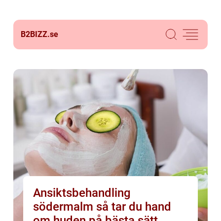
B2BIZZ.
se
Ansiktsbehandling
södermalm så tar du hand
om huden på bästa sätt