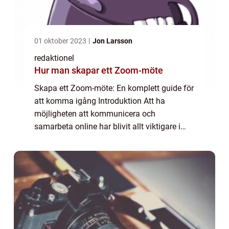
01 oktober 2023
Jon Larsson
redaktionel
Hur man skapar ett Zoom-möte
Skapa ett Zoom-möte: En komplett guide för
att komma igång Introduktion Att ha
möjligheten att kommunicera och
samarbeta online har blivit allt viktigare i
dagens digitala värld. Ett verktyg som har
blivit alltmer populärt för att möjliggöra
detta är...