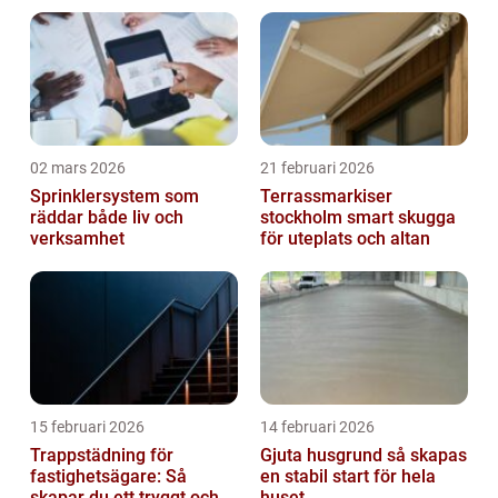
02 mars 2026
21 februari 2026
Sprinklersystem som
Terrassmarkiser
räddar både liv och
stockholm smart skugga
verksamhet
för uteplats och altan
15 februari 2026
14 februari 2026
Trappstädning för
Gjuta husgrund så skapas
fastighetsägare: Så
en stabil start för hela
skapar du ett tryggt och
huset