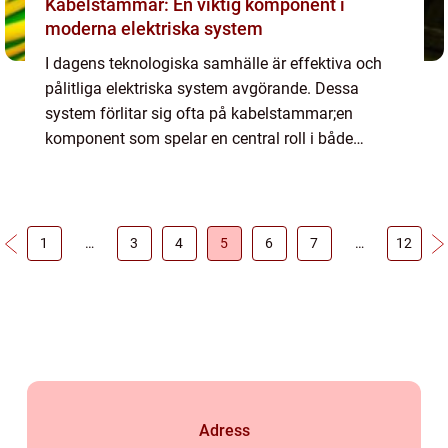
Kabelstammar: En viktig komponent i
moderna elektriska system
I dagens teknologiska samhälle är effektiva och
pålitliga elektriska system avgörande. Dessa
system förlitar sig ofta på kabelstammar;en
komponent som spelar en central roll i både
industriella och kommersiella a...
1
…
3
4
5
6
7
…
12
Adress